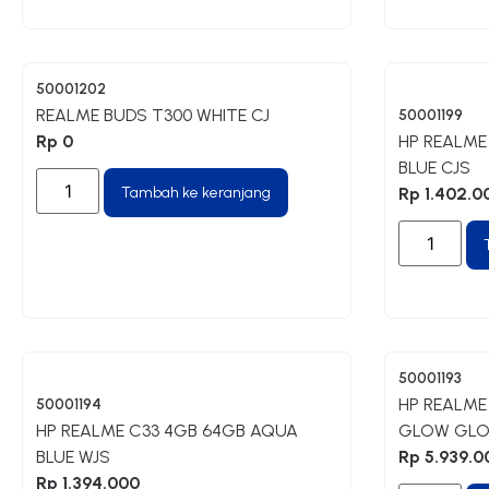
50001202
REALME BUDS T300 WHITE CJ
50001199
Rp
0
HP REALME
BLUE CJS
Tambah ke keranjang
Rp
1.402.0
50001193
HP REALME 
50001194
HP REALME C33 4GB 64GB AQUA
GLOW GLO
BLUE WJS
Rp
5.939.0
Rp
1.394.000