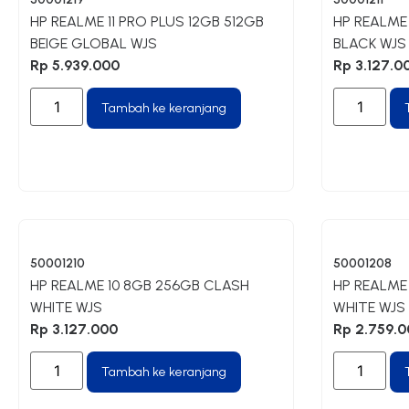
HP REALME 11 PRO PLUS 12GB 512GB
HP REALME
BEIGE GLOBAL WJS
BLACK WJS
Rp
5.939.000
Rp
3.127.0
Tambah ke keranjang
50001210
50001208
HP REALME 10 8GB 256GB CLASH
HP REALME
WHITE WJS
WHITE WJS
Rp
3.127.000
Rp
2.759.0
Tambah ke keranjang