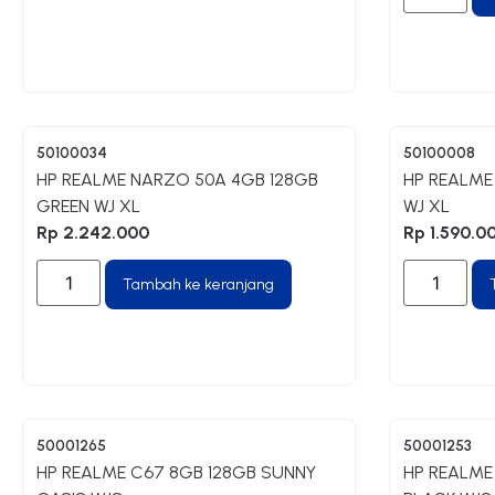
50100034
50100008
HP REALME NARZO 50A 4GB 128GB
HP REALME 
GREEN WJ XL
WJ XL
Rp
2.242.000
Rp
1.590.0
Tambah ke keranjang
50001265
50001253
HP REALME C67 8GB 128GB SUNNY
HP REALME