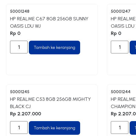
50001248
50001247
HP REALME C67 8GB 256GB SUNNY
HP REALME
OASIS LDU WJ
OASIS LDU
Rp
0
Rp
0
Tambah ke keranjang
50001245
50001244
HP REALME C53 8GB 256GB MIGHTY
HP REALME
BLACK CJ
CHAMPION
Rp
2.207.000
Rp
2.207.
Tambah ke keranjang