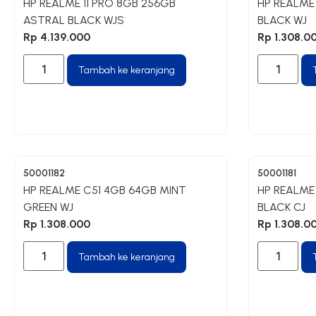
HP REALME 11 PRO 8GB 256GB
HP REALME
ASTRAL BLACK WJS
BLACK WJ
Rp
4.139.000
Rp
1.308.0
Tambah ke keranjang
50001182
50001181
HP REALME C51 4GB 64GB MINT
HP REALME
GREEN WJ
BLACK CJ
Rp
1.308.000
Rp
1.308.0
Tambah ke keranjang