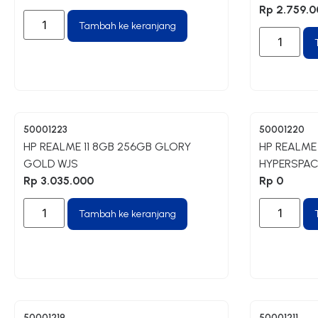
Rp
2.759.0
Tambah ke keranjang
50001223
50001220
HP REALME 11 8GB 256GB GLORY
HP REALME
GOLD WJS
HYPERSPAC
Rp
3.035.000
Rp
0
Tambah ke keranjang
50001219
50001211