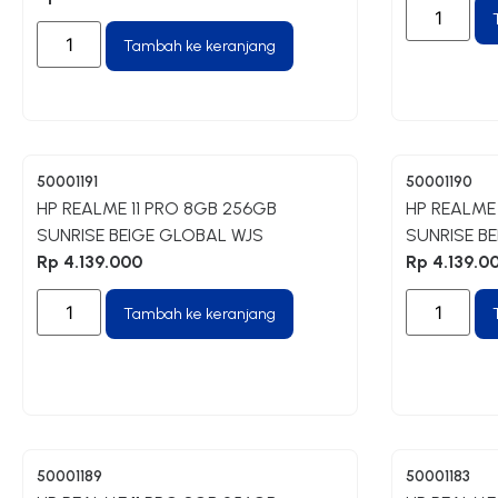
Tambah ke keranjang
50001191
50001190
HP REALME 11 PRO 8GB 256GB
HP REALME
SUNRISE BEIGE GLOBAL WJS
SUNRISE B
Rp
4.139.000
Rp
4.139.0
Tambah ke keranjang
50001189
50001183