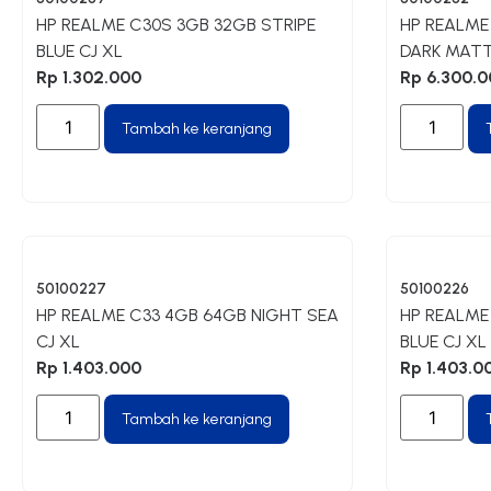
HP REALME C30S 3GB 32GB STRIPE
HP REALME
BLUE CJ XL
DARK MATT
Rp
1.302.000
Rp
6.300.0
Tambah ke keranjang
50100227
50100226
HP REALME C33 4GB 64GB NIGHT SEA
HP REALME
CJ XL
BLUE CJ XL
Rp
1.403.000
Rp
1.403.0
Tambah ke keranjang