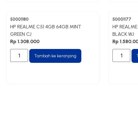
50001180
50001177
HP REALME C51 4GB 64GB MINT
HP REALME
GREEN CJ
BLACK WJ
Rp
1.308.000
Rp
1.580.0
Tambah ke keranjang