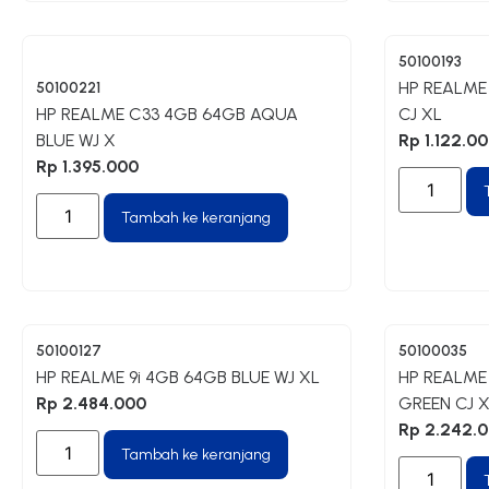
50100193
HP REALME
50100221
HP REALME C33 4GB 64GB AQUA
CJ XL
BLUE WJ X
Rp
1.122.0
Rp
1.395.000
Tambah ke keranjang
50100127
50100035
HP REALME 9i 4GB 64GB BLUE WJ XL
HP REALME
Rp
2.484.000
GREEN CJ 
Rp
2.242.
Tambah ke keranjang