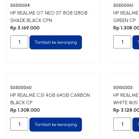
50510034
50500061
HP REALME GT NEO 3T 8GB 128GB
HP REALME
SHADE BLACK CPN
GREEN CP
Rp
5.169.000
Rp
1.308.0
Tambah ke keranjang
50500060
50100303
HP REALME C51 4GB 64GB CARBON
HP REALME
BLACK CP
WHITE WJS
Rp
1.308.000
Rp
3.128.0
Tambah ke keranjang