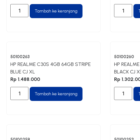
Tambah ke keranjang
50100263
50100260
HP REALME C30S 4GB 64GB STRIPE
HP REALME
BLUE CJ XL
BLACK CJ X
Rp
1.488.000
Rp
1.302.0
Tambah ke keranjang
50100259
50100252