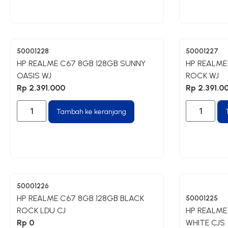
50001228
50001227
HP REALME C67 8GB 128GB SUNNY
HP REALME
OASIS WJ
ROCK WJ
Rp
2.391.000
Rp
2.391.0
Tambah ke keranjang
50001226
HP REALME C67 8GB 128GB BLACK
50001225
ROCK LDU CJ
HP REALME
Rp
0
WHITE CJS