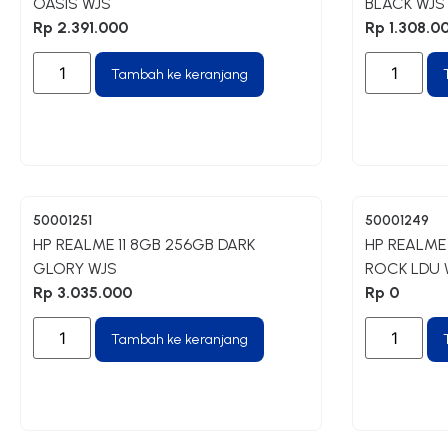
OASIS WJS
BLACK WJS
Rp
2.391.000
Rp
1.308.0
Tambah ke keranjang
50001251
50001249
HP REALME 11 8GB 256GB DARK
HP REALME
GLORY WJS
ROCK LDU 
Rp
3.035.000
Rp
0
Tambah ke keranjang