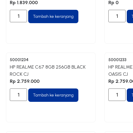
Rp
1.839.000
Rp
0
Tambah ke keranjang
50001234
50001233
HP REALME C67 8GB 256GB BLACK
HP REALME
ROCK CJ
OASIS CJ
Rp
2.759.000
Rp
2.759.0
Tambah ke keranjang