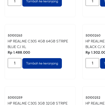
Tambah ke keranjang
50100263
50100260
HP REALME C30S 4GB 64GB STRIPE
HP REALME
BLUE CJ XL
BLACK CJ X
Rp
1.488.000
Rp
1.302.0
Tambah ke keranjang
50100259
50100252
HP REALME C30S 3GB 32GB STRIPE
HP REALME