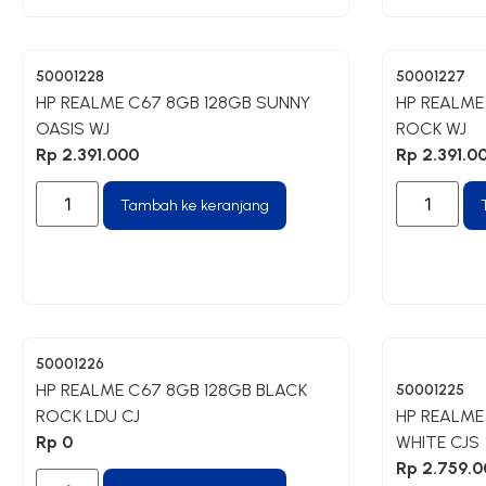
50001228
50001227
HP REALME C67 8GB 128GB SUNNY
HP REALME
OASIS WJ
ROCK WJ
Rp
2.391.000
Rp
2.391.0
Tambah ke keranjang
50001226
HP REALME C67 8GB 128GB BLACK
50001225
ROCK LDU CJ
HP REALME
Rp
0
WHITE CJS
Rp
2.759.0