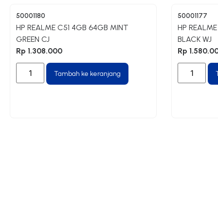
50001180
50001177
HP REALME C51 4GB 64GB MINT
HP REALME
GREEN CJ
BLACK WJ
Rp
1.308.000
Rp
1.580.0
Tambah ke keranjang