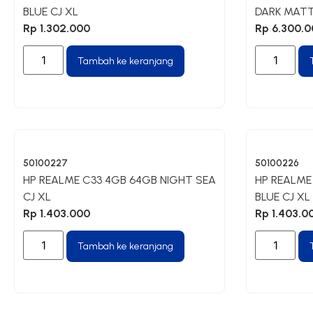
BLUE CJ XL
DARK MATT
Rp
1.302.000
Rp
6.300.0
Tambah ke keranjang
50100227
50100226
HP REALME C33 4GB 64GB NIGHT SEA
HP REALME
CJ XL
BLUE CJ XL
Rp
1.403.000
Rp
1.403.0
Tambah ke keranjang