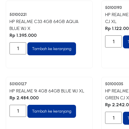
50100193
HP REALME
50100221
HP REALME C33 4GB 64GB AQUA
CJ XL
BLUE WJ X
Rp
1.122.0
Rp
1.395.000
Tambah ke keranjang
50100127
50100035
HP REALME 9i 4GB 64GB BLUE WJ XL
HP REALME
Rp
2.484.000
GREEN CJ 
Rp
2.242.
Tambah ke keranjang