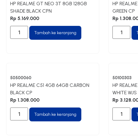
HP REALME GT NEO 3T 8GB 128GB
HP REALME
SHADE BLACK CPN
GREEN CP
Rp
5.169.000
Rp
1.308.0
Tambah ke keranjang
50500060
50100303
HP REALME C51 4GB 64GB CARBON
HP REALME
BLACK CP
WHITE WJS
Rp
1.308.000
Rp
3.128.0
Tambah ke keranjang