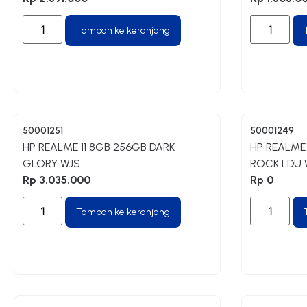
Tambah ke keranjang
50001251
50001249
HP REALME 11 8GB 256GB DARK
HP REALME
GLORY WJS
ROCK LDU 
Rp
3.035.000
Rp
0
Tambah ke keranjang