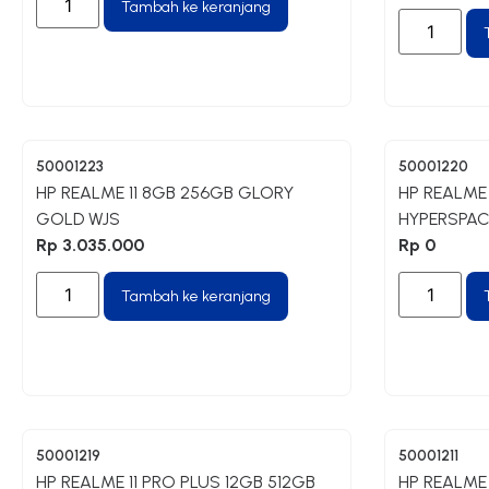
Tambah ke keranjang
50001223
50001220
HP REALME 11 8GB 256GB GLORY
HP REALME
GOLD WJS
HYPERSPAC
Rp
3.035.000
Rp
0
Tambah ke keranjang
50001219
50001211
HP REALME 11 PRO PLUS 12GB 512GB
HP REALME