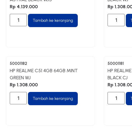
Rp
4.139.000
Rp
1.308.0
Tambah ke keranjang
50001182
50001181
HP REALME C51 4GB 64GB MINT
HP REALME
GREEN WJ
BLACK CJ
Rp
1.308.000
Rp
1.308.0
Tambah ke keranjang