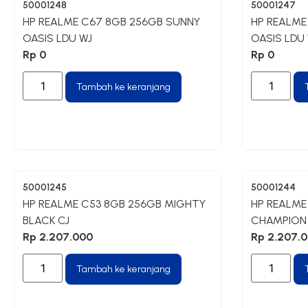
50001248
50001247
HP REALME C67 8GB 256GB SUNNY
HP REALME
OASIS LDU WJ
OASIS LDU
Rp
0
Rp
0
Tambah ke keranjang
50001245
50001244
HP REALME C53 8GB 256GB MIGHTY
HP REALME
BLACK CJ
CHAMPION
Rp
2.207.000
Rp
2.207.
Tambah ke keranjang