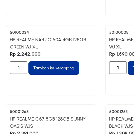
50100034
50100008
HP REALME NARZO 50A 4GB 128GB
HP REALME 
GREEN WJ XL
WJ XL
Rp
2.242.000
Rp
1.590.0
Tambah ke keranjang
50001265
50001253
HP REALME C67 8GB 128GB SUNNY
HP REALME
OASIS WJS
BLACK WJS
Rp
2.391.000
Rp
1.308.0