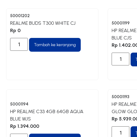
50001202
REALME BUDS T300 WHITE CJ
50001199
Rp
0
HP REALME
BLUE CJS
Tambah ke keranjang
Rp
1.402.0
50001193
HP REALME 
50001194
HP REALME C33 4GB 64GB AQUA
GLOW GLO
BLUE WJS
Rp
5.939.0
Rp
1.394.000