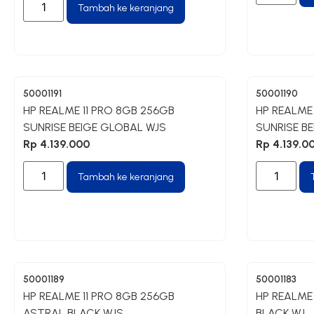
Tambah ke keranjang
50001191
50001190
HP REALME 11 PRO 8GB 256GB
HP REALME
SUNRISE BEIGE GLOBAL WJS
SUNRISE B
Rp
4.139.000
Rp
4.139.0
Tambah ke keranjang
50001189
50001183
HP REALME 11 PRO 8GB 256GB
HP REALME
ASTRAL BLACK WJS
BLACK WJ