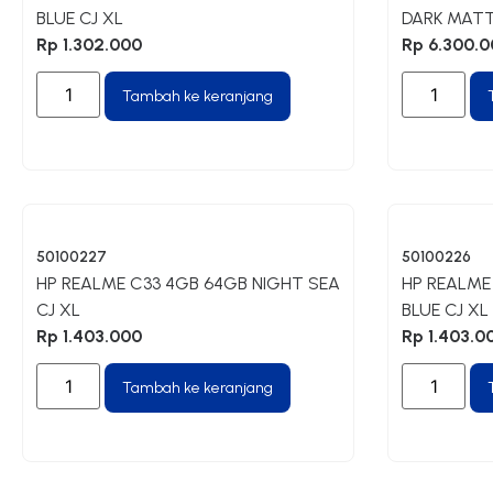
BLUE CJ XL
DARK MATT
Rp
1.302.000
Rp
6.300.0
Tambah ke keranjang
50100227
50100226
HP REALME C33 4GB 64GB NIGHT SEA
HP REALME
CJ XL
BLUE CJ XL
Rp
1.403.000
Rp
1.403.0
Tambah ke keranjang