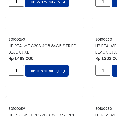
Tambah ke keranjang
50100263
50100260
HP REALME C30S 4GB 64GB STRIPE
HP REALME
BLUE CJ XL
BLACK CJ X
Rp
1.488.000
Rp
1.302.0
Tambah ke keranjang
50100259
50100252
HP REALME C30S 3GB 32GB STRIPE
HP REALME