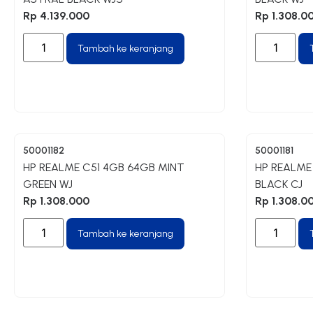
Rp
4.139.000
Rp
1.308.0
Tambah ke keranjang
50001182
50001181
HP REALME C51 4GB 64GB MINT
HP REALME
GREEN WJ
BLACK CJ
Rp
1.308.000
Rp
1.308.0
Tambah ke keranjang