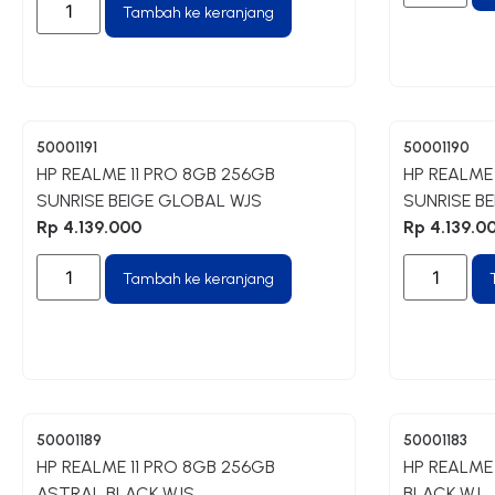
Tambah ke keranjang
50001191
50001190
HP REALME 11 PRO 8GB 256GB
HP REALME
SUNRISE BEIGE GLOBAL WJS
SUNRISE B
Rp
4.139.000
Rp
4.139.0
Tambah ke keranjang
50001189
50001183
HP REALME 11 PRO 8GB 256GB
HP REALME
ASTRAL BLACK WJS
BLACK WJ