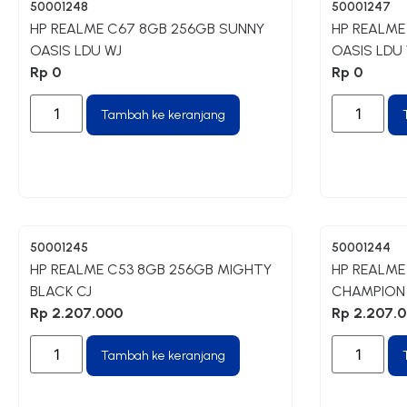
50001248
50001247
HP REALME C67 8GB 256GB SUNNY
HP REALME
OASIS LDU WJ
OASIS LDU
Rp
0
Rp
0
Tambah ke keranjang
50001245
50001244
HP REALME C53 8GB 256GB MIGHTY
HP REALME
BLACK CJ
CHAMPION
Rp
2.207.000
Rp
2.207.
Tambah ke keranjang