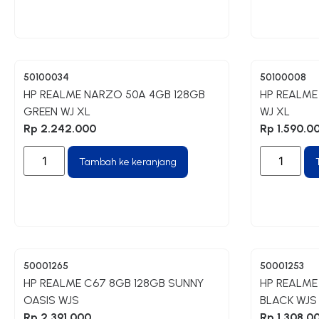
50100034
50100008
HP REALME NARZO 50A 4GB 128GB
HP REALME 
GREEN WJ XL
WJ XL
Rp
2.242.000
Rp
1.590.0
Tambah ke keranjang
50001265
50001253
HP REALME C67 8GB 128GB SUNNY
HP REALME
OASIS WJS
BLACK WJS
Rp
2.391.000
Rp
1.308.0