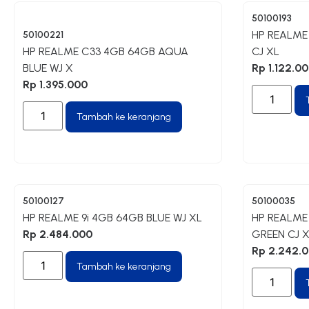
50100193
HP REALME
50100221
HP REALME C33 4GB 64GB AQUA
CJ XL
BLUE WJ X
Rp
1.122.0
Rp
1.395.000
Tambah ke keranjang
50100127
50100035
HP REALME 9i 4GB 64GB BLUE WJ XL
HP REALME
Rp
2.484.000
GREEN CJ 
Rp
2.242.
Tambah ke keranjang