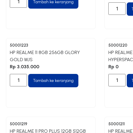
Tambah ke keranjang
50001223
50001220
HP REALME 11 8GB 256GB GLORY
HP REALME
GOLD WJS
HYPERSPAC
Rp
3.035.000
Rp
0
Tambah ke keranjang
50001219
50001211
HP REALME 11 PRO PLUS 12GB 512GB
HP REALME