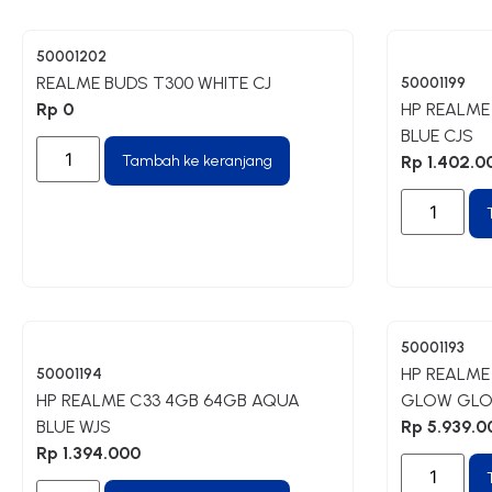
50001202
REALME BUDS T300 WHITE CJ
50001199
Rp
0
HP REALME
BLUE CJS
Tambah ke keranjang
Rp
1.402.0
50001193
HP REALME 
50001194
HP REALME C33 4GB 64GB AQUA
GLOW GLO
BLUE WJS
Rp
5.939.0
Rp
1.394.000