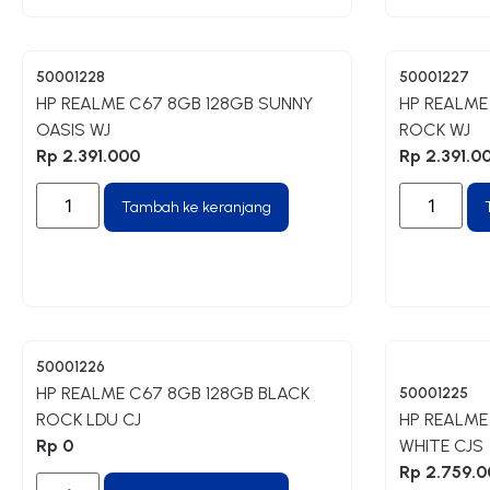
50001228
50001227
HP REALME C67 8GB 128GB SUNNY
HP REALME
OASIS WJ
ROCK WJ
Rp
2.391.000
Rp
2.391.0
Tambah ke keranjang
50001226
HP REALME C67 8GB 128GB BLACK
50001225
ROCK LDU CJ
HP REALME
Rp
0
WHITE CJS
Rp
2.759.0