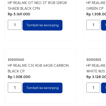
HP REALME GT NEO 3T 8GB 128GB
HP REALME
SHADE BLACK CPN
GREEN CP
Rp
5.169.000
Rp
1.308.0
Tambah ke keranjang
50500060
50100303
HP REALME C51 4GB 64GB CARBON
HP REALME
BLACK CP
WHITE WJS
Rp
1.308.000
Rp
3.128.0
Tambah ke keranjang