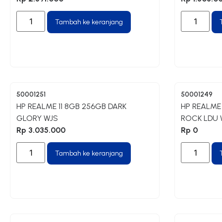
Tambah ke keranjang
50001251
50001249
HP REALME 11 8GB 256GB DARK
HP REALME
GLORY WJS
ROCK LDU 
Rp
3.035.000
Rp
0
Tambah ke keranjang