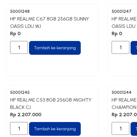
50001248
50001247
HP REALME C67 8GB 256GB SUNNY
HP REALME
OASIS LDU WJ
OASIS LDU
Rp
0
Rp
0
Tambah ke keranjang
50001245
50001244
HP REALME C53 8GB 256GB MIGHTY
HP REALME
BLACK CJ
CHAMPION
Rp
2.207.000
Rp
2.207.
Tambah ke keranjang