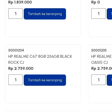
Rp
1.839.000
Rp
0
Tambah ke keranjang
50001234
50001233
HP REALME C67 8GB 256GB BLACK
HP REALME
ROCK CJ
OASIS CJ
Rp
2.759.000
Rp
2.759.0
Tambah ke keranjang