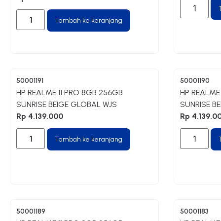
Tambah ke keranjang
50001191
50001190
HP REALME 11 PRO 8GB 256GB
HP REALME
SUNRISE BEIGE GLOBAL WJS
SUNRISE B
Rp
4.139.000
Rp
4.139.0
Tambah ke keranjang
50001189
50001183