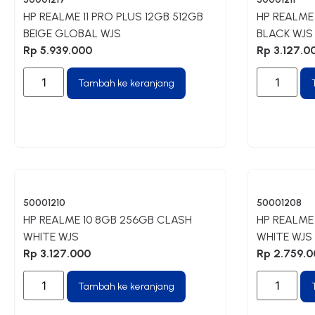
HP REALME 11 PRO PLUS 12GB 512GB
HP REALME
BEIGE GLOBAL WJS
BLACK WJS
Rp
5.939.000
Rp
3.127.0
Tambah ke keranjang
50001210
50001208
HP REALME 10 8GB 256GB CLASH
HP REALME
WHITE WJS
WHITE WJS
Rp
3.127.000
Rp
2.759.0
Tambah ke keranjang