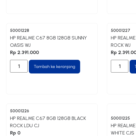
50001228
50001227
HP REALME C67 8GB 128GB SUNNY
HP REALME
OASIS WJ
ROCK WJ
Rp
2.391.000
Rp
2.391.0
Tambah ke keranjang
50001226
HP REALME C67 8GB 128GB BLACK
50001225
ROCK LDU CJ
HP REALME
Rp
0
WHITE CJS