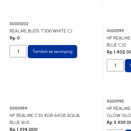
50001202
REALME BUDS T300 WHITE CJ
50001199
Rp
0
HP REALME
BLUE CJS
Tambah ke keranjang
Rp
1.402.0
50001193
HP REALME 
50001194
HP REALME C33 4GB 64GB AQUA
GLOW GLO
BLUE WJS
Rp
5.939.0
Rp
1.394.000