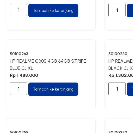
Tambah ke keranjang
50100263
50100260
HP REALME C30S 4GB 64GB STRIPE
HP REALME
BLUE CJ XL
BLACK CJ X
Rp
1.488.000
Rp
1.302.0
Tambah ke keranjang
50100259
50100252