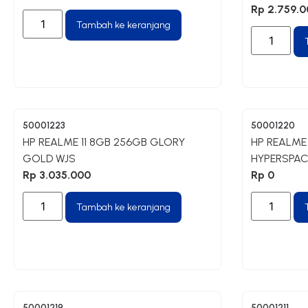
Rp
2.759.0
Tambah ke keranjang
50001223
50001220
HP REALME 11 8GB 256GB GLORY
HP REALME
GOLD WJS
HYPERSPAC
Rp
3.035.000
Rp
0
Tambah ke keranjang
50001219
50001211