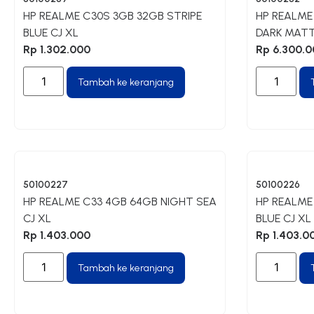
HP REALME C30S 3GB 32GB STRIPE
HP REALME
BLUE CJ XL
DARK MATT
Rp
1.302.000
Rp
6.300.0
Tambah ke keranjang
50100227
50100226
HP REALME C33 4GB 64GB NIGHT SEA
HP REALME
CJ XL
BLUE CJ XL
Rp
1.403.000
Rp
1.403.0
Tambah ke keranjang