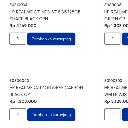
50510034
50500061
HP REALME GT NEO 3T 8GB 128GB
HP REALME
SHADE BLACK CPN
GREEN CP
Rp
5.169.000
Rp
1.308.0
Tambah ke keranjang
50500060
50100303
HP REALME C51 4GB 64GB CARBON
HP REALME
BLACK CP
WHITE WJS
Rp
1.308.000
Rp
3.128.0
Tambah ke keranjang