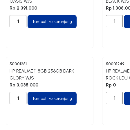
OASIS WJS
BLACK WJS
Rp
2.391.000
Rp
1.308.0
Tambah ke keranjang
50001251
50001249
HP REALME 11 8GB 256GB DARK
HP REALME
GLORY WJS
ROCK LDU 
Rp
3.035.000
Rp
0
Tambah ke keranjang