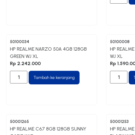
50100034
50100008
HP REALME NARZO 50A 4GB 128GB
HP REALME 
GREEN WJ XL
WJ XL
Rp
2.242.000
Rp
1.590.0
Tambah ke keranjang
50001265
50001253
HP REALME C67 8GB 128GB SUNNY
HP REALME