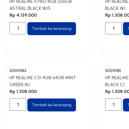
HP REALME 11 PRO 8GB 256GB
HP REALME
ASTRAL BLACK WJS
BLACK WJ
Rp
4.139.000
Rp
1.308.0
Tambah ke keranjang
50001182
50001181
HP REALME C51 4GB 64GB MINT
HP REALME
GREEN WJ
BLACK CJ
Rp
1.308.000
Rp
1.308.0
Tambah ke keranjang