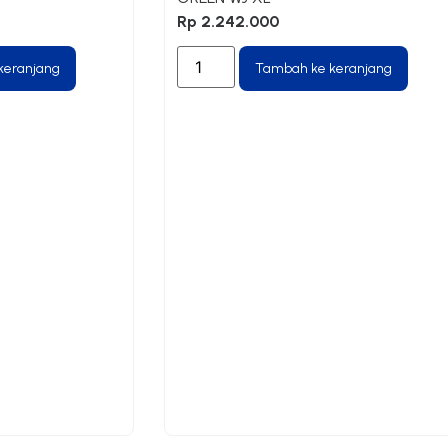
Rp
2.242.000
keranjang
Tambah ke keranjang