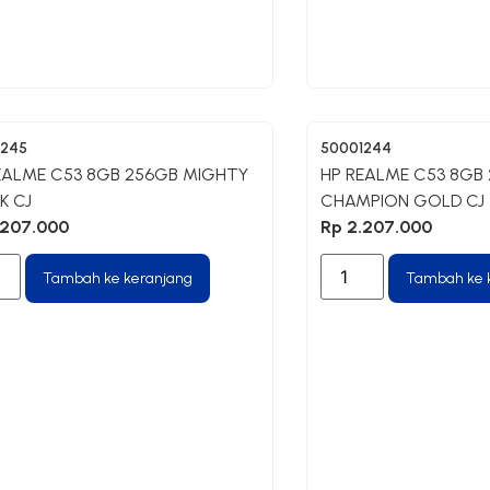
1245
50001244
EALME C53 8GB 256GB MIGHTY
HP REALME C53 8GB
K CJ
CHAMPION GOLD CJ
207.000
Rp
2.207.000
Tambah ke keranjang
Tambah ke 