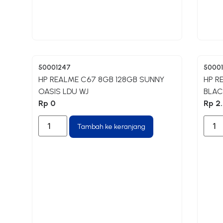
50001247
5000
HP REALME C67 8GB 128GB SUNNY
HP R
OASIS LDU WJ
BLAC
Rp
0
Rp
2.
Tambah ke keranjang