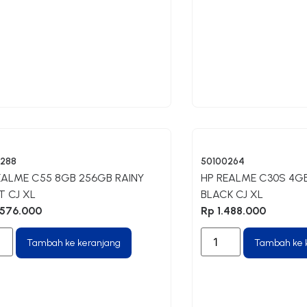
0288
50100264
EALME C55 8GB 256GB RAINY
HP REALME C30S 4GB
T CJ XL
BLACK CJ XL
576.000
Rp
1.488.000
Tambah ke keranjang
Tambah ke 