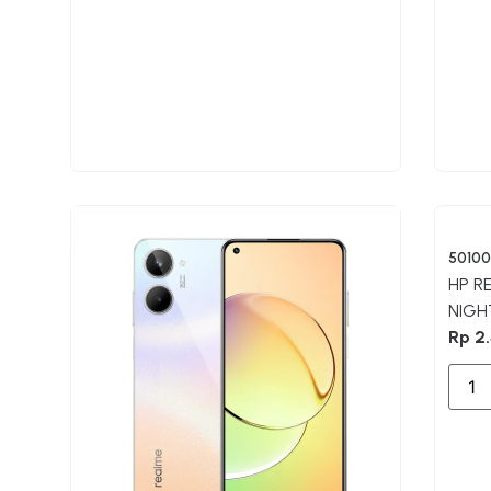
5010
HP R
NIGH
Rp
2.