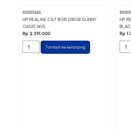
50001265
50001
HP REALME C67 8GB 128GB SUNNY
HP R
OASIS WJS
BLAC
Rp
2.391.000
Rp
1.
Tambah ke keranjang