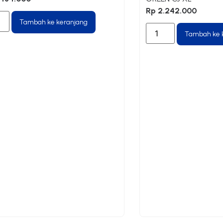
Rp
2.242.000
Tambah ke keranjang
Tambah ke 