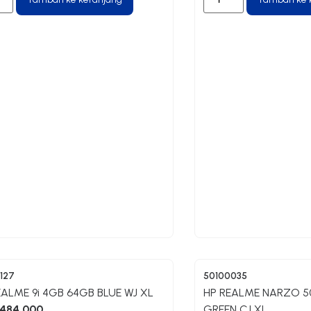
127
50100035
EALME 9i 4GB 64GB BLUE WJ XL
HP REALME NARZO 5
484.000
GREEN CJ XL