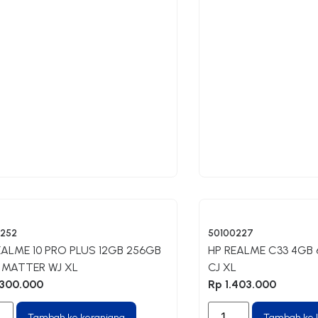
0252
50100227
EALME 10 PRO PLUS 12GB 256GB
HP REALME C33 4GB
 MATTER WJ XL
CJ XL
300.000
Rp
1.403.000
Tambah ke keranjang
Tambah ke 