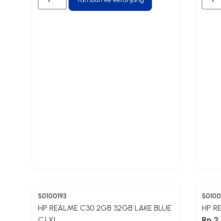
50100193
50100
HP REALME C30 2GB 32GB LAKE BLUE
HP R
CJ XL
Rp
2.