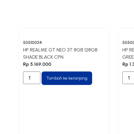
50510034
5050
HP REALME GT NEO 3T 8GB 128GB
HP R
SHADE BLACK CPN
GREE
Rp
5.169.000
Rp
1.
Tambah ke keranjang