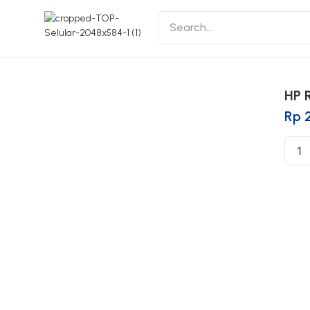
HP 
Rp
2