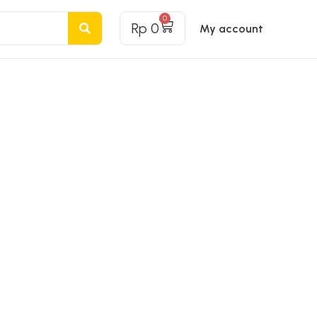
0
Rp
0
My account