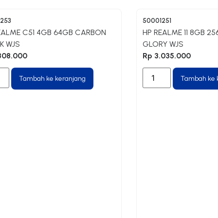
253
50001251
EALME C51 4GB 64GB CARBON
HP REALME 11 8GB 2
K WJS
GLORY WJS
308.000
Rp
3.035.000
Tambah ke keranjang
Tambah ke 