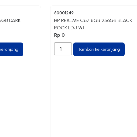
50001249
56GB DARK
HP REALME C67 8GB 256GB BLACK
ROCK LDU WJ
Rp
0
keranjang
Tambah ke keranjang