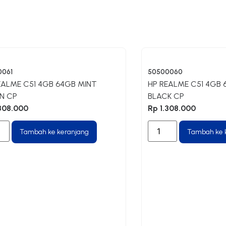
0061
50500060
EALME C51 4GB 64GB MINT
HP REALME C51 4GB
N CP
BLACK CP
308.000
Rp
1.308.000
Tambah ke keranjang
Tambah ke 