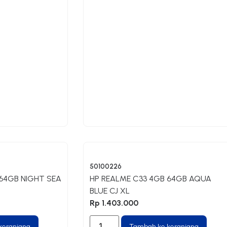
50100226
 64GB NIGHT SEA
HP REALME C33 4GB 64GB AQUA
BLUE CJ XL
Rp
1.403.000
keranjang
Tambah ke keranjang