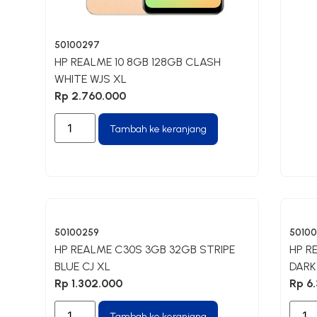
50100297
HP REALME 10 8GB 128GB CLASH
WHITE WJS XL
Rp
2.760.000
Tambah ke keranjang
50100259
5010
HP REALME C30S 3GB 32GB STRIPE
HP R
BLUE CJ XL
DARK
Rp
1.302.000
Rp
6.
Tambah ke keranjang